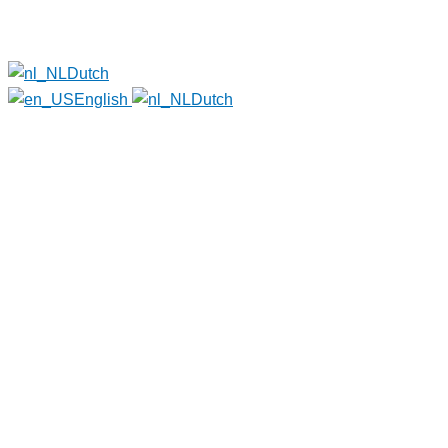
Dutch
English
Dutch