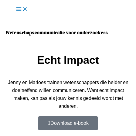
Main
Ga
Menu
naar
de
inhoud
Wetenschapscommunicatie voor onderzoekers
Echt Impact
Jenny en Marloes trainen wetenschappers die helder en
doeltreffend willen communiceren. Want echt impact
maken, kan pas als jouw kennis gedeeld wordt met
anderen.
Download e-book